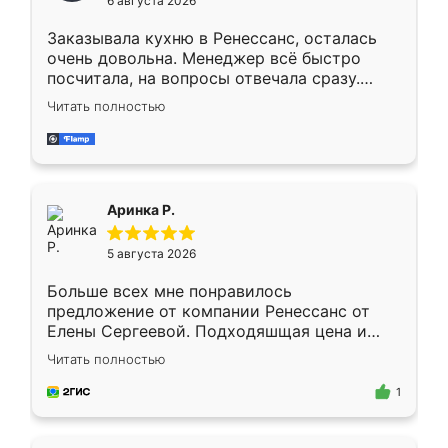
6 августа 2026
мебели буду заказывать только здесь.
Заказывала кухню в Ренессанс, осталась
очень довольна. Менеджер всё быстро
посчитала, на вопросы отвечала сразу.
Замерщик приехал в субботу, подошёл к
Читать полностью
делу со всей ответственностью. Собрали
за день, ребята работали аккуратно, даже
пыли почти не было. Качество отличное,
ящики ходят плавно, ничего не скрипит.
Всё подошло как влитое.
Аринка Р.
5 августа 2026
Больше всех мне понравилось
предложение от компании Ренессанс от
Елены Сергеевой. Подходяшщая цена и
короткие сроки изготовления. Приехавший
Читать полностью
для замера сотрудник Владислав
предложил по моему эскизу самый
1
подходящий вариант шкафа. Немного его
видоизменил, получилось даже лучше, чем