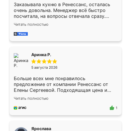
Заказывала кухню в Ренессанс, осталась
очень довольна. Менеджер всё быстро
посчитала, на вопросы отвечала сразу.
Замерщик приехал в субботу, подошёл к
Читать полностью
делу со всей ответственностью. Собрали
за день, ребята работали аккуратно, даже
пыли почти не было. Качество отличное,
ящики ходят плавно, ничего не скрипит.
Всё подошло как влитое.
Аринка Р.
5 августа 2026
Больше всех мне понравилось
предложение от компании Ренессанс от
Елены Сергеевой. Подходяшщая цена и
короткие сроки изготовления. Приехавший
Читать полностью
для замера сотрудник Владислав
предложил по моему эскизу самый
1
подходящий вариант шкафа. Немного его
видоизменил, получилось даже лучше, чем
я хотела.
Ярослава