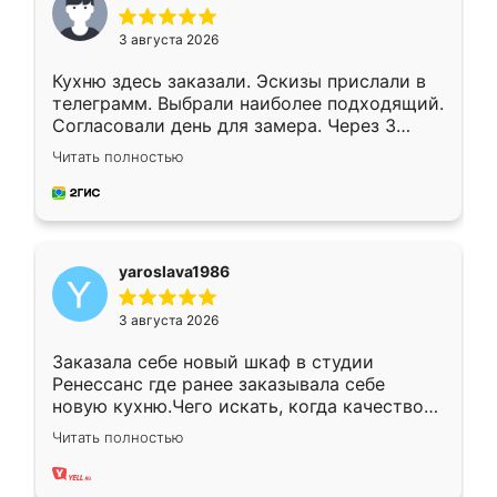
3 августа 2026
Кухню здесь заказали. Эскизы прислали в
телеграмм. Выбрали наиболее подходящий.
Согласовали день для замера. Через 3
недели кухня была уже готова. Остались
Читать полностью
довольны работой. Спасибо Ренессанс
мебель за качественную работу!
yaroslava1986
3 августа 2026
Заказала себе новый шкаф в студии
Ренессанс где ранее заказывала себе
новую кухню.Чего искать, когда качеством
вполне довольна. Служит кухня уже почти
Читать полностью
два года, нареканий нет.