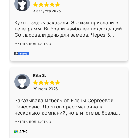
3 августа 2026
Кухню здесь заказали. Эскизы прислали в
телеграмм. Выбрали наиболее подходящий.
Согласовали день для замера. Через 3
недели кухня была уже готова. Остались
Читать полностью
довольны работой. Спасибо Ренессанс
мебель за качественную работу!
Rita S.
29 июля 2026
Заказывала мебель от Елены Сергеевой
Ренессанс. До этого рассматривала
несколько компаний, но в итоге выбрала
эту. Сначала обговорили условия, потом
Читать полностью
приехал замерщик, всё спокойно объяснил
и снял размеры. Изготовили в срок, с
доставкой тоже никаких проблем не