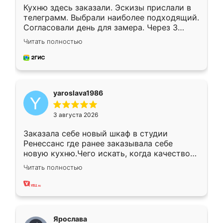
Кухню здесь заказали. Эскизы прислали в
телеграмм. Выбрали наиболее подходящий.
Согласовали день для замера. Через 3
недели кухня была уже готова. Остались
Читать полностью
довольны работой. Спасибо Ренессанс
мебель за качественную работу!
yaroslava1986
3 августа 2026
Заказала себе новый шкаф в студии
Ренессанс где ранее заказывала себе
новую кухню.Чего искать, когда качеством
вполне довольна. Служит кухня уже почти
Читать полностью
два года, нареканий нет.
Ярослава