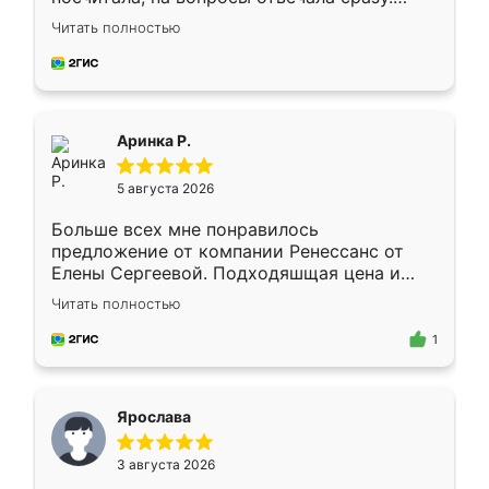
Замерщик приехал в субботу, подошёл к
Читать полностью
делу со всей ответственностью. Собрали
за день, ребята работали аккуратно, даже
пыли почти не было. Качество отличное,
ящики ходят плавно, ничего не скрипит.
Всё подошло как влитое.
Аринка Р.
5 августа 2026
Больше всех мне понравилось
предложение от компании Ренессанс от
Елены Сергеевой. Подходяшщая цена и
короткие сроки изготовления. Приехавший
Читать полностью
для замера сотрудник Владислав
предложил по моему эскизу самый
1
подходящий вариант шкафа. Немного его
видоизменил, получилось даже лучше, чем
я хотела.
Ярослава
3 августа 2026