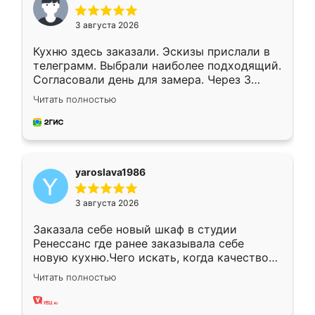
3 августа 2026
Кухню здесь заказали. Эскизы прислали в
телеграмм. Выбрали наиболее подходящий.
Согласовали день для замера. Через 3
недели кухня была уже готова. Остались
Читать полностью
довольны работой. Спасибо Ренессанс
мебель за качественную работу!
yaroslava1986
3 августа 2026
Заказала себе новый шкаф в студии
Ренессанс где ранее заказывала себе
новую кухню.Чего искать, когда качеством
вполне довольна. Служит кухня уже почти
Читать полностью
два года, нареканий нет.