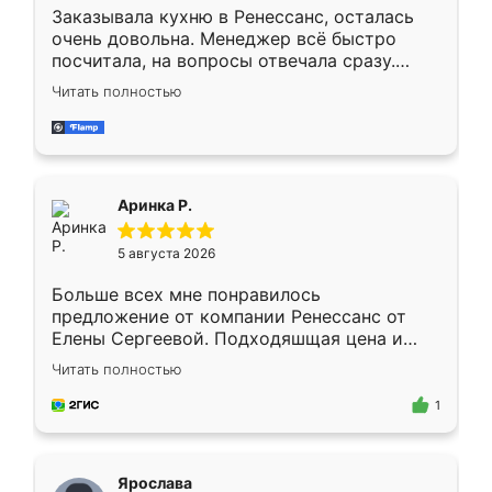
Заказывала кухню в Ренессанс, осталась
очень довольна. Менеджер всё быстро
посчитала, на вопросы отвечала сразу.
Замерщик приехал в субботу, подошёл к
Читать полностью
делу со всей ответственностью. Собрали
за день, ребята работали аккуратно, даже
пыли почти не было. Качество отличное,
ящики ходят плавно, ничего не скрипит.
Всё подошло как влитое.
Аринка Р.
5 августа 2026
Больше всех мне понравилось
предложение от компании Ренессанс от
Елены Сергеевой. Подходяшщая цена и
короткие сроки изготовления. Приехавший
Читать полностью
для замера сотрудник Владислав
предложил по моему эскизу самый
1
подходящий вариант шкафа. Немного его
видоизменил, получилось даже лучше, чем
я хотела.
Ярослава