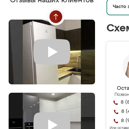
Отзывы наших клиентов
Часто 
Схе
Оста
Позвон
8 (
8 (
8 (
Или оставь