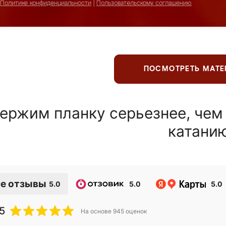
Политике конфиденциальности
|
Пользовательскому соглашению
ПОСМОТРЕТЬ МАТ
ержим планку серьезнее, чем
катани
е отзывы
5.0
5.0
5.0
5
На основе
945
оценок