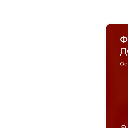
Ф
Д
Ост