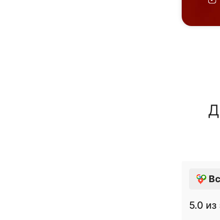
Д
Вс
5.0
из 