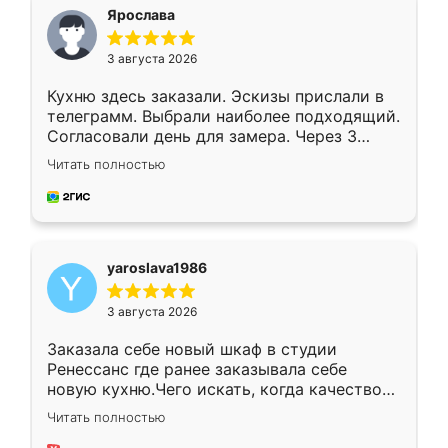
я хотела.
Ярослава
3 августа 2026
Кухню здесь заказали. Эскизы прислали в
телеграмм. Выбрали наиболее подходящий.
Согласовали день для замера. Через 3
недели кухня была уже готова. Остались
Читать полностью
довольны работой. Спасибо Ренессанс
мебель за качественную работу!
yaroslava1986
3 августа 2026
Заказала себе новый шкаф в студии
Ренессанс где ранее заказывала себе
новую кухню.Чего искать, когда качеством
вполне довольна. Служит кухня уже почти
Читать полностью
два года, нареканий нет.