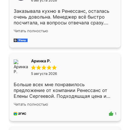
6 августа 2026
мебели буду заказывать только здесь.
Заказывала кухню в Ренессанс, осталась
очень довольна. Менеджер всё быстро
посчитала, на вопросы отвечала сразу.
Замерщик приехал в субботу, подошёл к
Читать полностью
делу со всей ответственностью. Собрали
за день, ребята работали аккуратно, даже
пыли почти не было. Качество отличное,
ящики ходят плавно, ничего не скрипит.
Всё подошло как влитое.
Аринка Р.
5 августа 2026
Больше всех мне понравилось
предложение от компании Ренессанс от
Елены Сергеевой. Подходяшщая цена и
короткие сроки изготовления. Приехавший
Читать полностью
для замера сотрудник Владислав
предложил по моему эскизу самый
1
подходящий вариант шкафа. Немного его
видоизменил, получилось даже лучше, чем