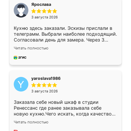
я хотела.
Ярослава
3 августа 2026
Кухню здесь заказали. Эскизы прислали в
телеграмм. Выбрали наиболее подходящий.
Согласовали день для замера. Через 3
недели кухня была уже готова. Остались
Читать полностью
довольны работой. Спасибо Ренессанс
мебель за качественную работу!
yaroslava1986
3 августа 2026
Заказала себе новый шкаф в студии
Ренессанс где ранее заказывала себе
новую кухню.Чего искать, когда качеством
вполне довольна. Служит кухня уже почти
Читать полностью
два года, нареканий нет.