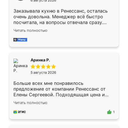
6 августа 2026
мебели буду заказывать только здесь.
Заказывала кухню в Ренессанс, осталась
очень довольна. Менеджер всё быстро
посчитала, на вопросы отвечала сразу.
Замерщик приехал в субботу, подошёл к
Читать полностью
делу со всей ответственностью. Собрали
за день, ребята работали аккуратно, даже
пыли почти не было. Качество отличное,
ящики ходят плавно, ничего не скрипит.
Всё подошло как влитое.
Аринка Р.
5 августа 2026
Больше всех мне понравилось
предложение от компании Ренессанс от
Елены Сергеевой. Подходяшщая цена и
короткие сроки изготовления. Приехавший
Читать полностью
для замера сотрудник Владислав
предложил по моему эскизу самый
1
подходящий вариант шкафа. Немного его
видоизменил, получилось даже лучше, чем