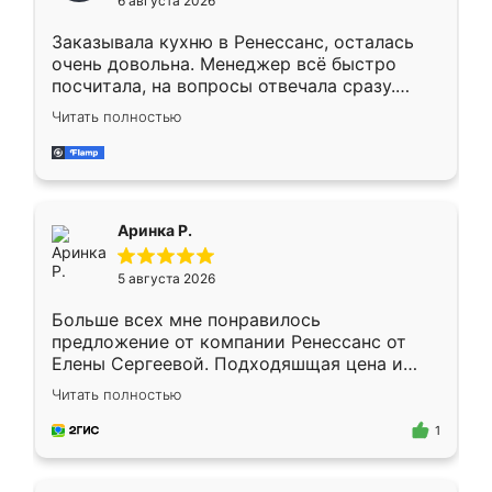
6 августа 2026
мебели буду заказывать только здесь.
Заказывала кухню в Ренессанс, осталась
очень довольна. Менеджер всё быстро
посчитала, на вопросы отвечала сразу.
Замерщик приехал в субботу, подошёл к
Читать полностью
делу со всей ответственностью. Собрали
за день, ребята работали аккуратно, даже
пыли почти не было. Качество отличное,
ящики ходят плавно, ничего не скрипит.
Всё подошло как влитое.
Аринка Р.
5 августа 2026
Больше всех мне понравилось
предложение от компании Ренессанс от
Елены Сергеевой. Подходяшщая цена и
короткие сроки изготовления. Приехавший
Читать полностью
для замера сотрудник Владислав
предложил по моему эскизу самый
1
подходящий вариант шкафа. Немного его
видоизменил, получилось даже лучше, чем