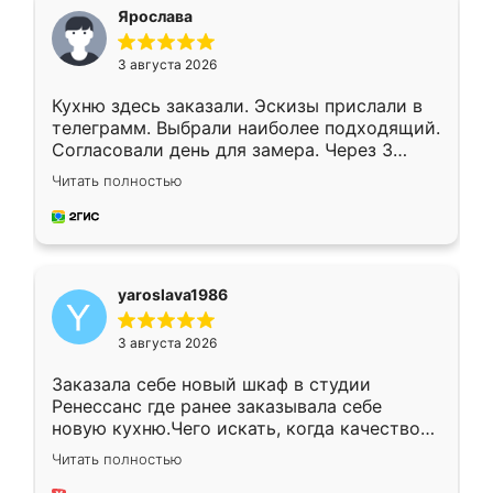
я хотела.
Ярослава
3 августа 2026
Кухню здесь заказали. Эскизы прислали в
телеграмм. Выбрали наиболее подходящий.
Согласовали день для замера. Через 3
недели кухня была уже готова. Остались
Читать полностью
довольны работой. Спасибо Ренессанс
мебель за качественную работу!
yaroslava1986
3 августа 2026
Заказала себе новый шкаф в студии
Ренессанс где ранее заказывала себе
новую кухню.Чего искать, когда качеством
вполне довольна. Служит кухня уже почти
Читать полностью
два года, нареканий нет.