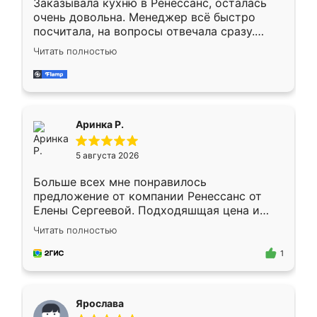
Заказывала кухню в Ренессанс, осталась
очень довольна. Менеджер всё быстро
посчитала, на вопросы отвечала сразу.
Замерщик приехал в субботу, подошёл к
Читать полностью
делу со всей ответственностью. Собрали
за день, ребята работали аккуратно, даже
пыли почти не было. Качество отличное,
ящики ходят плавно, ничего не скрипит.
Всё подошло как влитое.
Аринка Р.
5 августа 2026
Больше всех мне понравилось
предложение от компании Ренессанс от
Елены Сергеевой. Подходяшщая цена и
короткие сроки изготовления. Приехавший
Читать полностью
для замера сотрудник Владислав
предложил по моему эскизу самый
1
подходящий вариант шкафа. Немного его
видоизменил, получилось даже лучше, чем
я хотела.
Ярослава