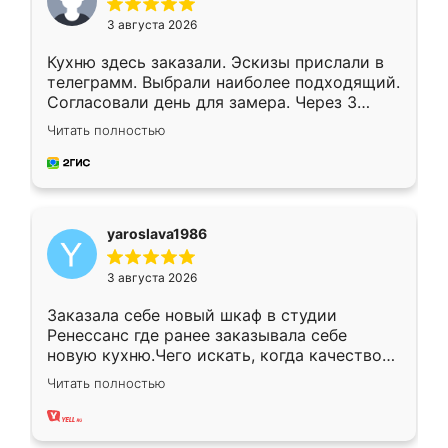
3 августа 2026
Кухню здесь заказали. Эскизы прислали в
телеграмм. Выбрали наиболее подходящий.
Согласовали день для замера. Через 3
недели кухня была уже готова. Остались
Читать полностью
довольны работой. Спасибо Ренессанс
мебель за качественную работу!
yaroslava1986
3 августа 2026
Заказала себе новый шкаф в студии
Ренессанс где ранее заказывала себе
новую кухню.Чего искать, когда качеством
вполне довольна. Служит кухня уже почти
Читать полностью
два года, нареканий нет.