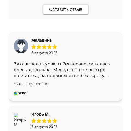
Оставить отзыв
Мальвина
6 августа 2026
Заказывала кухню в Ренессанс, осталась
очень довольна. Менеджер всё быстро
посчитала, на вопросы отвечала сразу.
Замерщик приехал в субботу, подошёл к
Читать полностью
делу со всей ответственностью. Собрали
за день, ребята работали аккуратно, даже
пыли почти не было. Качество отличное,
ящики ходят плавно, ничего не скрипит.
Всё подошло как влитое.
Игорь М.
6 августа 2026