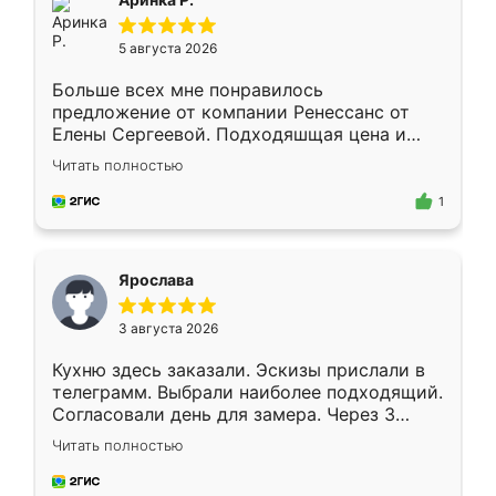
5 августа 2026
Больше всех мне понравилось
предложение от компании Ренессанс от
Елены Сергеевой. Подходяшщая цена и
короткие сроки изготовления. Приехавший
Читать полностью
для замера сотрудник Владислав
предложил по моему эскизу самый
1
подходящий вариант шкафа. Немного его
видоизменил, получилось даже лучше, чем
я хотела.
Ярослава
3 августа 2026
Кухню здесь заказали. Эскизы прислали в
телеграмм. Выбрали наиболее подходящий.
Согласовали день для замера. Через 3
недели кухня была уже готова. Остались
Читать полностью
довольны работой. Спасибо Ренессанс
мебель за качественную работу!