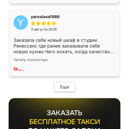
yaroslava1986
3 августа 2026
Заказала себе новый шкаф в студии
Ренессанс где ранее заказывала себе
новую кухню.Чего искать, когда качеством
вполне довольна. Служит кухня уже почти
Читать полностью
два года, нареканий нет.
Еще
ЗАКАЗАТЬ
БЕСПЛАТНОЕ ТАКСИ