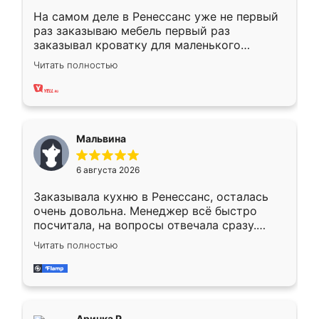
На самом деле в Ренессанс уже не первый
раз заказываю мебель первый раз
заказывал кроватку для маленького
ребёнка при его рождении ,во второй раз
Читать полностью
заказал шкаф-купе. По качеству очень
хорошее сборка достаточно быстрая,
также адекватные цены. До этого
сравнивал с разными конкурентами в этом
сегменте ,выбор у конкурентов куда
Мальвина
меньше, здесь же он более разнообразный.
Мне нравится ,если что-то потребуется из
6 августа 2026
мебели буду заказывать только здесь.
Заказывала кухню в Ренессанс, осталась
очень довольна. Менеджер всё быстро
посчитала, на вопросы отвечала сразу.
Замерщик приехал в субботу, подошёл к
Читать полностью
делу со всей ответственностью. Собрали
за день, ребята работали аккуратно, даже
пыли почти не было. Качество отличное,
ящики ходят плавно, ничего не скрипит.
Всё подошло как влитое.
Аринка Р.