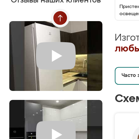
Отзывы наших клиентов
Пристен
освеще
Изго
любы
Часто 
Схе