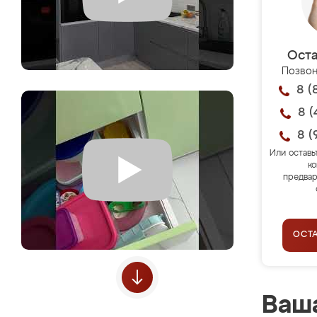
Оста
Позвон
8 (
8 (
8 (
Или оставь
ко
предвар
ОСТ
Ваша