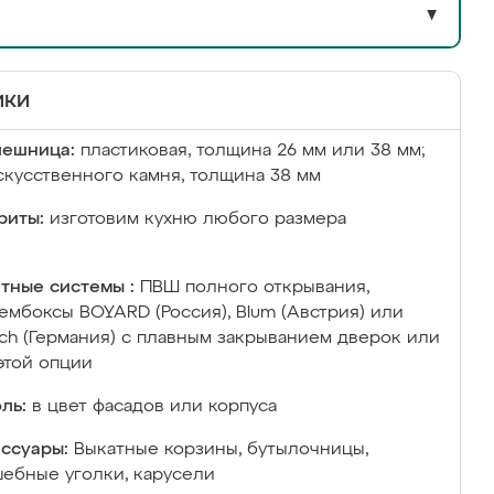
▼
ики
лешница:
пластиковая, толщина 26 мм или 38 мм;
скусственного камня, толщина 38 мм
риты:
изготовим кухню любого размера
тные системы :
ПВШ полного открывания,
ембоксы BOYARD (Россия), Blum (Австрия) или
ich (Германия) с плавным закрыванием дверок или
этой опции
ль:
в цвет фасадов или корпуса
ссуары:
Выкатные корзины, бутылочницы,
ебные уголки, карусели