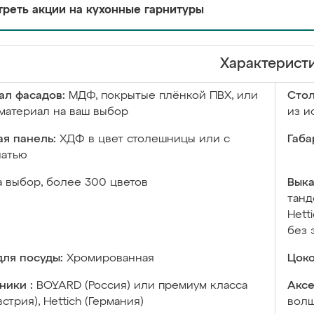
реть акции на кухонные гарнитуры
Характерист
ал фасадов:
МДФ, покрытые плёнкой ПВХ, или
Сто
материал на ваш выбор
из и
я панель:
ХДФ в цвет столешницы или с
Габа
чатью
а выбор, более 300 цветов
Выка
танд
Hett
без 
ля посуды:
Хромированная
Цоко
ники :
BOYARD (Россия) или премиум класса
Аксе
встрия), Hettich (Германия)
волш