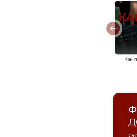
Как 
Ф
Д
Ост