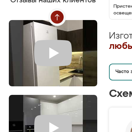
Отзывы наших клиентов
Пристен
освеще
Изго
любы
Часто 
Схе