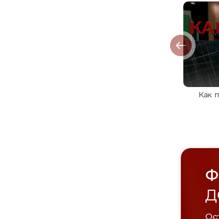
Как 
Ф
Д
Ост