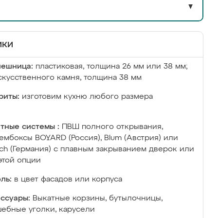
▼
ики
лешница:
пластиковая, толщина 26 мм или 38 мм;
скусственного камня, толщина 38 мм
риты:
изготовим кухню любого размера
тные системы :
ПВШ полного открывания,
ембоксы BOYARD (Россия), Blum (Австрия) или
ich (Германия) с плавным закрыванием дверок или
этой опции
ль:
в цвет фасадов или корпуса
ссуары:
Выкатные корзины, бутылочницы,
ебные уголки, карусели