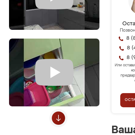
Оста
Позвон
8 (
8 (
8 (
Или оставь
ко
предвар
ОСТ
Ваша