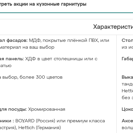
реть акции на кухонные гарнитуры
Характерист
ал фасадов:
МДФ, покрытые плёнкой ПВХ, или
Сто
материал на ваш выбор
из и
я панель:
ХДФ в цвет столешницы или с
Габа
чатью
а выбор, более 300 цветов
Выка
танд
Hett
без 
ля посуды:
Хромированная
Цоко
ники :
BOYARD (Россия) или премиум класса
Аксе
встрия), Hettich (Германия)
волш