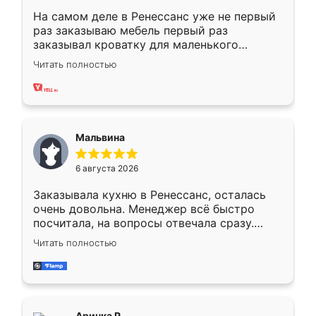
На самом деле в Ренессанс уже не первый
раз заказываю мебель первый раз
заказывал кроватку для маленького
ребёнка при его рождении ,во второй раз
Читать полностью
заказал шкаф-купе. По качеству очень
хорошее сборка достаточно быстрая,
также адекватные цены. До этого
сравнивал с разными конкурентами в этом
сегменте ,выбор у конкурентов куда
Мальвина
меньше, здесь же он более разнообразный.
Мне нравится ,если что-то потребуется из
6 августа 2026
мебели буду заказывать только здесь.
Заказывала кухню в Ренессанс, осталась
очень довольна. Менеджер всё быстро
посчитала, на вопросы отвечала сразу.
Замерщик приехал в субботу, подошёл к
Читать полностью
делу со всей ответственностью. Собрали
за день, ребята работали аккуратно, даже
пыли почти не было. Качество отличное,
ящики ходят плавно, ничего не скрипит.
Всё подошло как влитое.
Аринка Р.