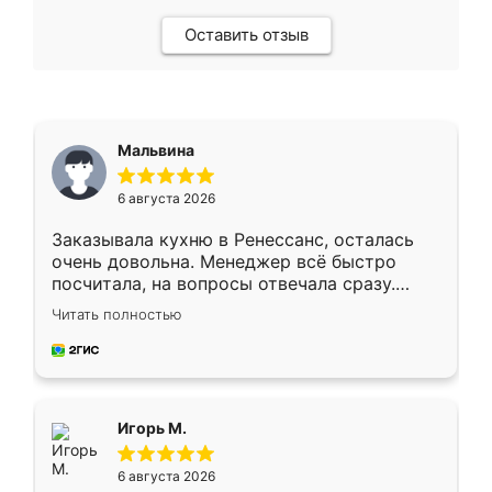
Оставить отзыв
Мальвина
6 августа 2026
Заказывала кухню в Ренессанс, осталась
очень довольна. Менеджер всё быстро
посчитала, на вопросы отвечала сразу.
Замерщик приехал в субботу, подошёл к
Читать полностью
делу со всей ответственностью. Собрали
за день, ребята работали аккуратно, даже
пыли почти не было. Качество отличное,
ящики ходят плавно, ничего не скрипит.
Всё подошло как влитое.
Игорь М.
6 августа 2026