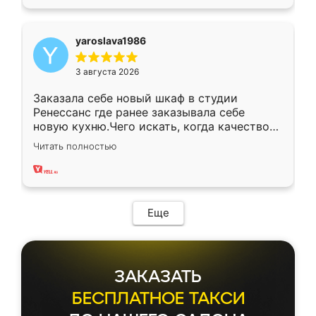
yaroslava1986
3 августа 2026
Заказала себе новый шкаф в студии
Ренессанс где ранее заказывала себе
новую кухню.Чего искать, когда качеством
вполне довольна. Служит кухня уже почти
Читать полностью
два года, нареканий нет.
Еще
ЗАКАЗАТЬ
БЕСПЛАТНОЕ ТАКСИ