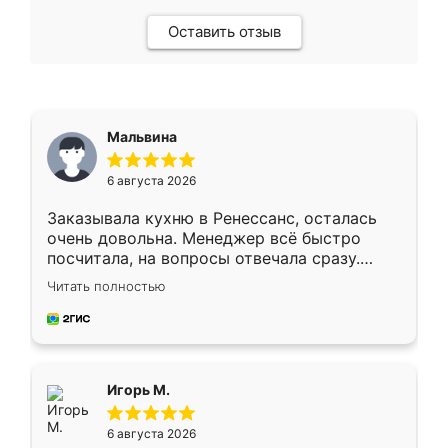
Оставить отзыв
Мальвина
6 августа 2026
Заказывала кухню в Ренессанс, осталась
очень довольна. Менеджер всё быстро
посчитала, на вопросы отвечала сразу.
Замерщик приехал в субботу, подошёл к
Читать полностью
делу со всей ответственностью. Собрали
за день, ребята работали аккуратно, даже
пыли почти не было. Качество отличное,
ящики ходят плавно, ничего не скрипит.
Всё подошло как влитое.
Игорь М.
6 августа 2026