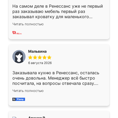
На самом деле в Ренессанс уже не первый
раз заказываю мебель первый раз
заказывал кроватку для маленького
ребёнка при его рождении ,во второй раз
Читать полностью
заказал шкаф-купе. По качеству очень
хорошее сборка достаточно быстрая,
также адекватные цены. До этого
сравнивал с разными конкурентами в этом
сегменте ,выбор у конкурентов куда
Мальвина
меньше, здесь же он более разнообразный.
Мне нравится ,если что-то потребуется из
6 августа 2026
мебели буду заказывать только здесь.
Заказывала кухню в Ренессанс, осталась
очень довольна. Менеджер всё быстро
посчитала, на вопросы отвечала сразу.
Замерщик приехал в субботу, подошёл к
Читать полностью
делу со всей ответственностью. Собрали
за день, ребята работали аккуратно, даже
пыли почти не было. Качество отличное,
ящики ходят плавно, ничего не скрипит.
Всё подошло как влитое.
Аринка Р.