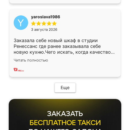
yaroslava1986
3 августа 2026
Заказала себе новый шкаф в студии
Ренессанс где ранее заказывала себе
новую кухню.Чего искать, когда качеством
вполне довольна. Служит кухня уже почти
Читать полностью
два года, нареканий нет.
Еще
ЗАКАЗАТЬ
БЕСПЛАТНОЕ ТАКСИ