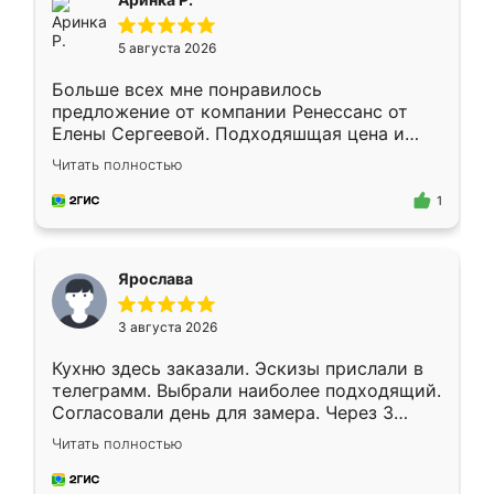
5 августа 2026
Больше всех мне понравилось
предложение от компании Ренессанс от
Елены Сергеевой. Подходяшщая цена и
короткие сроки изготовления. Приехавший
Читать полностью
для замера сотрудник Владислав
предложил по моему эскизу самый
1
подходящий вариант шкафа. Немного его
видоизменил, получилось даже лучше, чем
я хотела.
Ярослава
3 августа 2026
Кухню здесь заказали. Эскизы прислали в
телеграмм. Выбрали наиболее подходящий.
Согласовали день для замера. Через 3
недели кухня была уже готова. Остались
Читать полностью
довольны работой. Спасибо Ренессанс
мебель за качественную работу!