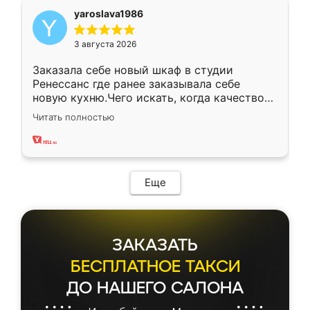
yaroslava1986
3 августа 2026
Заказала себе новый шкаф в студии
Ренессанс где ранее заказывала себе
новую кухню.Чего искать, когда качеством
вполне довольна. Служит кухня уже почти
Читать полностью
два года, нареканий нет.
Еще
ЗАКАЗАТЬ
БЕСПЛАТНОЕ ТАКСИ
ДО НАШЕГО САЛОНА