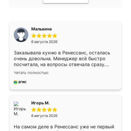
Мальвина
6 августа 2026
Заказывала кухню в Ренессанс, осталась
очень довольна. Менеджер всё быстро
посчитала, на вопросы отвечала сразу.
Замерщик приехал в субботу, подошёл к
Читать полностью
делу со всей ответственностью. Собрали
за день, ребята работали аккуратно, даже
пыли почти не было. Качество отличное,
ящики ходят плавно, ничего не скрипит.
Всё подошло как влитое.
Игорь М.
6 августа 2026
На самом деле в Ренессанс уже не первый