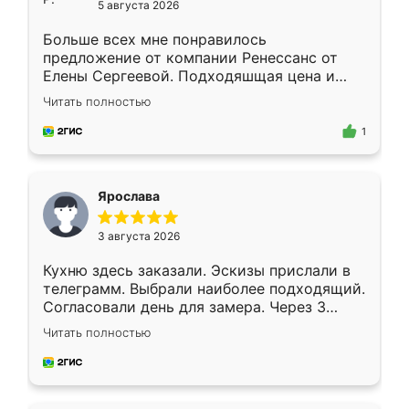
5 августа 2026
Больше всех мне понравилось
предложение от компании Ренессанс от
Елены Сергеевой. Подходяшщая цена и
короткие сроки изготовления. Приехавший
Читать полностью
для замера сотрудник Владислав
предложил по моему эскизу самый
1
подходящий вариант шкафа. Немного его
видоизменил, получилось даже лучше, чем
я хотела.
Ярослава
3 августа 2026
Кухню здесь заказали. Эскизы прислали в
телеграмм. Выбрали наиболее подходящий.
Согласовали день для замера. Через 3
недели кухня была уже готова. Остались
Читать полностью
довольны работой. Спасибо Ренессанс
мебель за качественную работу!