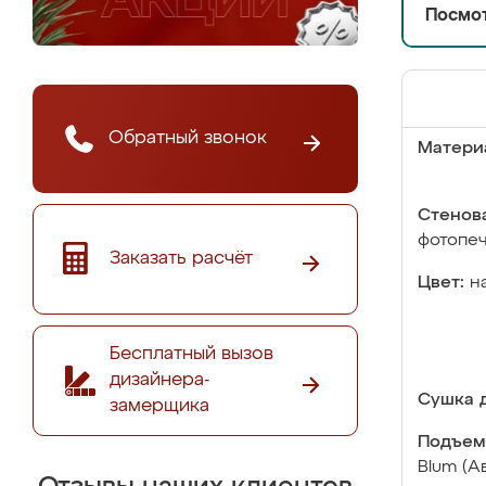
Посмот
Обратный звонок
Матери
Стенова
фотопе
Заказать расчёт
Цвет:
н
Бесплатный вызов
дизайнера-
Сушка д
замерщика
Подъем
Blum (А