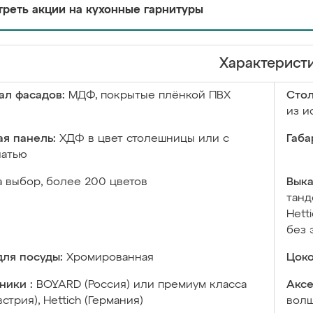
реть акции на кухонные гарнитуры
Характерист
ал фасадов:
МДФ, покрытые плёнкой ПВХ
Сто
из и
я панель:
ХДФ в цвет столешницы или с
Габа
чатью
а выбор, более 200 цветов
Выка
танд
Hett
без 
ля посуды:
Хромированная
Цоко
ники :
BOYARD (Россия) или премиум класса
Аксе
встрия), Hettich (Германия)
волш