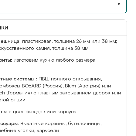
▼
ики
лешница:
пластиковая, толщина 26 мм или 38 мм;
скусственного камня, толщина 38 мм
риты:
изготовим кухню любого размера
тные системы :
ПВШ полного открывания,
ембоксы BOYARD (Россия), Blum (Австрия) или
ich (Германия) с плавным закрыванием дверок или
этой опции
ль:
в цвет фасадов или корпуса
ссуары:
Выкатные корзины, бутылочницы,
ебные уголки, карусели