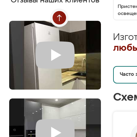
Отзывы наших клиентов
Пристен
освеще
Изго
любы
Часто 
Схе