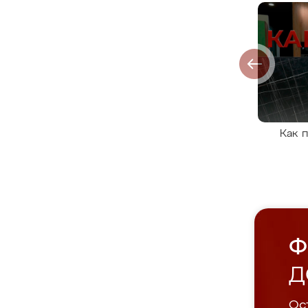
Как 
Ф
Д
Ост