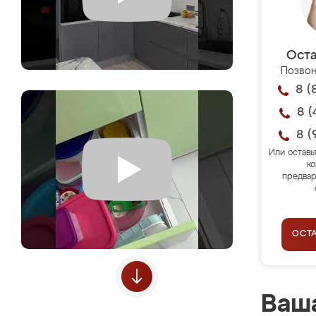
Оста
Позвон
8 (
8 (
8 (
Или оставь
ко
предвар
ОСТ
Ваша