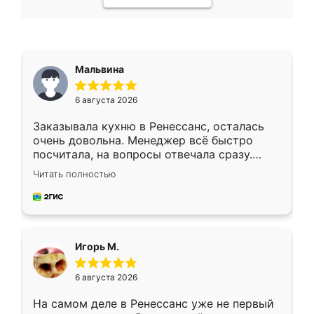
Мальвина
6 августа 2026
Заказывала кухню в Ренессанс, осталась
очень довольна. Менеджер всё быстро
посчитала, на вопросы отвечала сразу.
Замерщик приехал в субботу, подошёл к
Читать полностью
делу со всей ответственностью. Собрали
за день, ребята работали аккуратно, даже
пыли почти не было. Качество отличное,
ящики ходят плавно, ничего не скрипит.
Всё подошло как влитое.
Игорь М.
6 августа 2026
На самом деле в Ренессанс уже не первый