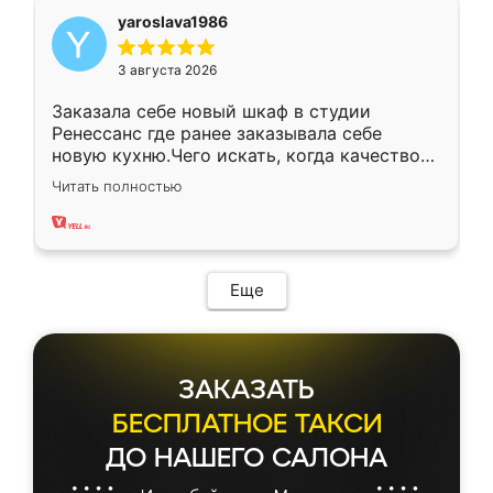
yaroslava1986
3 августа 2026
Заказала себе новый шкаф в студии
Ренессанс где ранее заказывала себе
новую кухню.Чего искать, когда качеством
вполне довольна. Служит кухня уже почти
Читать полностью
два года, нареканий нет.
Еще
ЗАКАЗАТЬ
БЕСПЛАТНОЕ ТАКСИ
ДО НАШЕГО САЛОНА