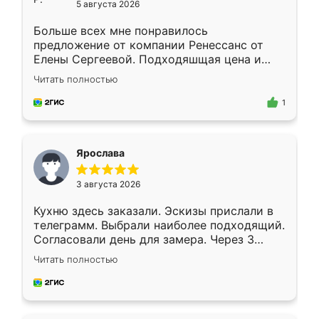
5 августа 2026
Больше всех мне понравилось
предложение от компании Ренессанс от
Елены Сергеевой. Подходяшщая цена и
короткие сроки изготовления. Приехавший
Читать полностью
для замера сотрудник Владислав
предложил по моему эскизу самый
1
подходящий вариант шкафа. Немного его
видоизменил, получилось даже лучше, чем
я хотела.
Ярослава
3 августа 2026
Кухню здесь заказали. Эскизы прислали в
телеграмм. Выбрали наиболее подходящий.
Согласовали день для замера. Через 3
недели кухня была уже готова. Остались
Читать полностью
довольны работой. Спасибо Ренессанс
мебель за качественную работу!