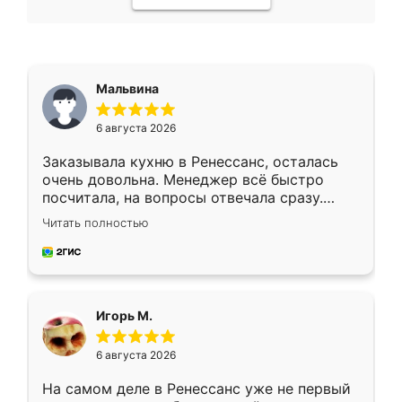
Мальвина
6 августа 2026
Заказывала кухню в Ренессанс, осталась
очень довольна. Менеджер всё быстро
посчитала, на вопросы отвечала сразу.
Замерщик приехал в субботу, подошёл к
Читать полностью
делу со всей ответственностью. Собрали
за день, ребята работали аккуратно, даже
пыли почти не было. Качество отличное,
ящики ходят плавно, ничего не скрипит.
Всё подошло как влитое.
Игорь М.
6 августа 2026
На самом деле в Ренессанс уже не первый