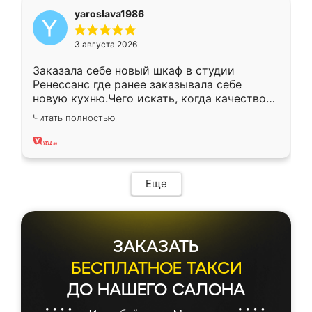
yaroslava1986
3 августа 2026
Заказала себе новый шкаф в студии
Ренессанс где ранее заказывала себе
новую кухню.Чего искать, когда качеством
вполне довольна. Служит кухня уже почти
Читать полностью
два года, нареканий нет.
Еще
ЗАКАЗАТЬ
БЕСПЛАТНОЕ ТАКСИ
ДО НАШЕГО САЛОНА