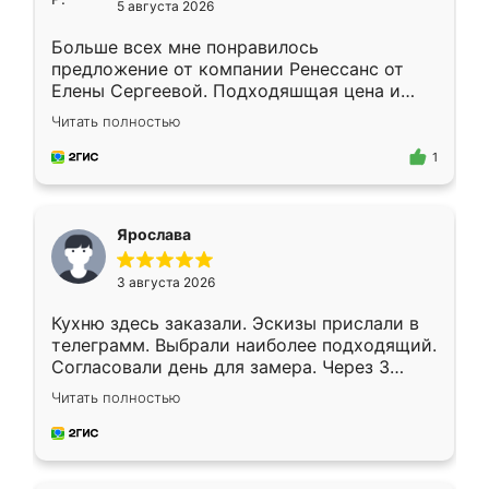
5 августа 2026
Больше всех мне понравилось
предложение от компании Ренессанс от
Елены Сергеевой. Подходяшщая цена и
короткие сроки изготовления. Приехавший
Читать полностью
для замера сотрудник Владислав
предложил по моему эскизу самый
1
подходящий вариант шкафа. Немного его
видоизменил, получилось даже лучше, чем
я хотела.
Ярослава
3 августа 2026
Кухню здесь заказали. Эскизы прислали в
телеграмм. Выбрали наиболее подходящий.
Согласовали день для замера. Через 3
недели кухня была уже готова. Остались
Читать полностью
довольны работой. Спасибо Ренессанс
мебель за качественную работу!