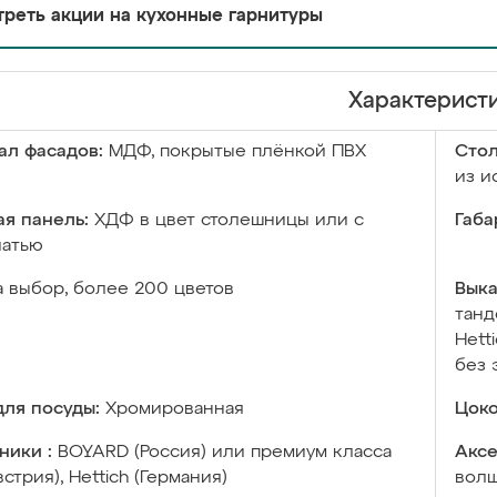
реть акции на кухонные гарнитуры
Характерист
ал фасадов:
МДФ, покрытые плёнкой ПВХ
Сто
из и
я панель:
ХДФ в цвет столешницы или с
Габа
чатью
а выбор, более 200 цветов
Выка
танд
Hett
без 
ля посуды:
Хромированная
Цоко
ники :
BOYARD (Россия) или премиум класса
Аксе
встрия), Hettich (Германия)
волш