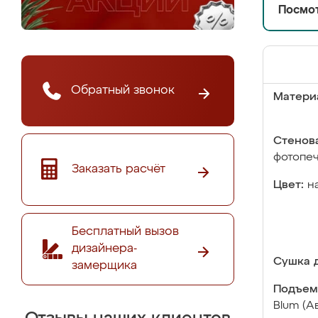
Посмот
Обратный звонок
Матери
Стенова
фотопе
Заказать расчёт
Цвет:
н
Бесплатный вызов
дизайнера-
Сушка д
замерщика
Подъем
Blum (А