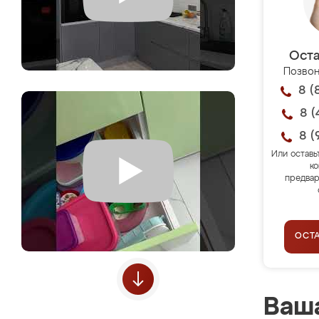
Оста
Позвон
8 (
8 (
8 (
Или оставь
ко
предвар
ОСТ
Ваша