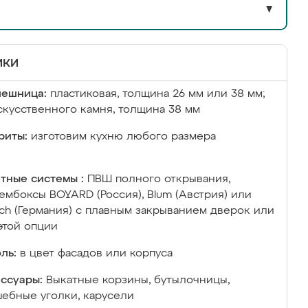
▼
ики
лешница:
пластиковая, толщина 26 мм или 38 мм;
скусственного камня, толщина 38 мм
риты:
изготовим кухню любого размера
тные системы :
ПВШ полного открывания,
ембоксы BOYARD (Россия), Blum (Австрия) или
ich (Германия) с плавным закрыванием дверок или
этой опции
ль:
в цвет фасадов или корпуса
ссуары:
Выкатные корзины, бутылочницы,
ебные уголки, карусели