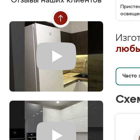
Отзывы наших клиентов
Пристен
освеще
Изго
любы
Часто 
Схе