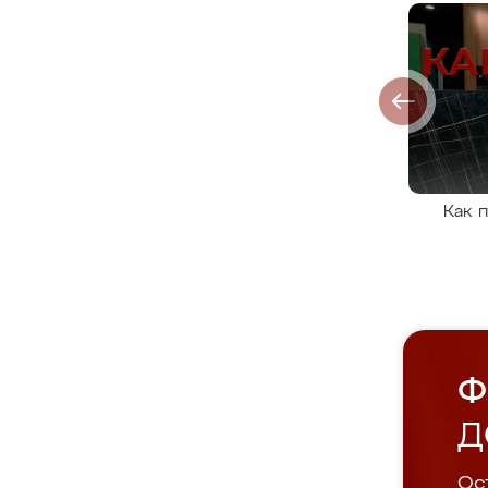
Как 
Ф
Д
Ост