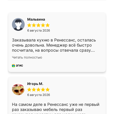
Мальвина
6 августа 2026
Заказывала кухню в Ренессанс, осталась
очень довольна. Менеджер всё быстро
посчитала, на вопросы отвечала сразу.
Замерщик приехал в субботу, подошёл к
Читать полностью
делу со всей ответственностью. Собрали
за день, ребята работали аккуратно, даже
пыли почти не было. Качество отличное,
ящики ходят плавно, ничего не скрипит.
Всё подошло как влитое.
Игорь М.
6 августа 2026
На самом деле в Ренессанс уже не первый
раз заказываю мебель первый раз