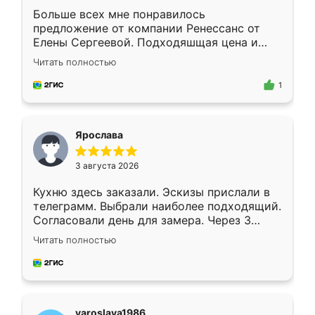
Больше всех мне понравилось
предложение от компании Ренессанс от
Елены Сергеевой. Подходяшщая цена и
короткие сроки изготовления. Приехавший
Читать полностью
для замера сотрудник Владислав
предложил по моему эскизу самый
1
подходящий вариант шкафа. Немного его
видоизменил, получилось даже лучше, чем
я хотела.
Ярослава
3 августа 2026
Кухню здесь заказали. Эскизы прислали в
телеграмм. Выбрали наиболее подходящий.
Согласовали день для замера. Через 3
недели кухня была уже готова. Остались
Читать полностью
довольны работой. Спасибо Ренессанс
мебель за качественную работу!
yaroslava1986