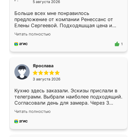
5 августа 2026
Больше всех мне понравилось
предложение от компании Ренессанс от
Елены Сергеевой. Подходяшщая цена и
короткие сроки изготовления. Приехавший
Читать полностью
для замера сотрудник Владислав
предложил по моему эскизу самый
1
подходящий вариант шкафа. Немного его
видоизменил, получилось даже лучше, чем
я хотела.
Ярослава
3 августа 2026
Кухню здесь заказали. Эскизы прислали в
телеграмм. Выбрали наиболее подходящий.
Согласовали день для замера. Через 3
недели кухня была уже готова. Остались
Читать полностью
довольны работой. Спасибо Ренессанс
мебель за качественную работу!