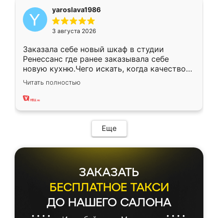
yaroslava1986
3 августа 2026
Заказала себе новый шкаф в студии
Ренессанс где ранее заказывала себе
новую кухню.Чего искать, когда качеством
вполне довольна. Служит кухня уже почти
Читать полностью
два года, нареканий нет.
Еще
ЗАКАЗАТЬ
БЕСПЛАТНОЕ ТАКСИ
ДО НАШЕГО САЛОНА