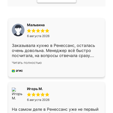
Мальвина
6 августа 2026
Заказывала кухню в Ренессанс, осталась
очень довольна. Менеджер всё быстро
посчитала, на вопросы отвечала сразу.
Замерщик приехал в субботу, подошёл к
Читать полностью
делу со всей ответственностью. Собрали
за день, ребята работали аккуратно, даже
пыли почти не было. Качество отличное,
ящики ходят плавно, ничего не скрипит.
Всё подошло как влитое.
Игорь М.
6 августа 2026
На самом деле в Ренессанс уже не первый