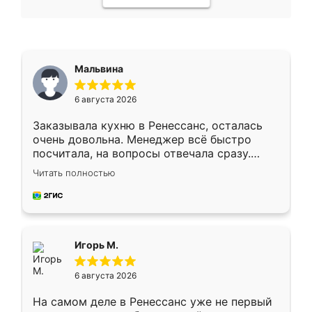
Мальвина
6 августа 2026
Заказывала кухню в Ренессанс, осталась
очень довольна. Менеджер всё быстро
посчитала, на вопросы отвечала сразу.
Замерщик приехал в субботу, подошёл к
Читать полностью
делу со всей ответственностью. Собрали
за день, ребята работали аккуратно, даже
пыли почти не было. Качество отличное,
ящики ходят плавно, ничего не скрипит.
Всё подошло как влитое.
Игорь М.
6 августа 2026
На самом деле в Ренессанс уже не первый