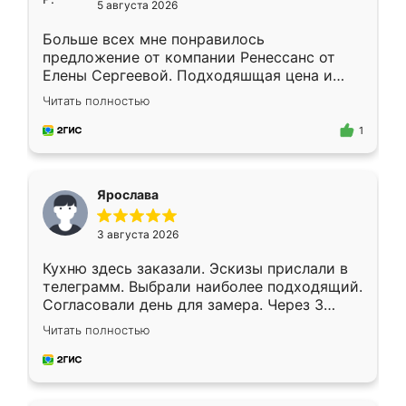
5 августа 2026
Больше всех мне понравилось
предложение от компании Ренессанс от
Елены Сергеевой. Подходяшщая цена и
короткие сроки изготовления. Приехавший
Читать полностью
для замера сотрудник Владислав
предложил по моему эскизу самый
1
подходящий вариант шкафа. Немного его
видоизменил, получилось даже лучше, чем
я хотела.
Ярослава
3 августа 2026
Кухню здесь заказали. Эскизы прислали в
телеграмм. Выбрали наиболее подходящий.
Согласовали день для замера. Через 3
недели кухня была уже готова. Остались
Читать полностью
довольны работой. Спасибо Ренессанс
мебель за качественную работу!