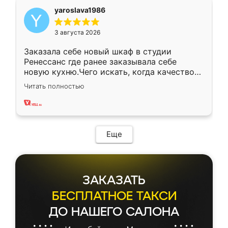
yaroslava1986
3 августа 2026
Заказала себе новый шкаф в студии
Ренессанс где ранее заказывала себе
новую кухню.Чего искать, когда качеством
вполне довольна. Служит кухня уже почти
Читать полностью
два года, нареканий нет.
Еще
ЗАКАЗАТЬ
БЕСПЛАТНОЕ ТАКСИ
ДО НАШЕГО САЛОНА