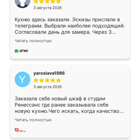
3 августа 2026
Кухню здесь заказали. Эскизы прислали в
телеграмм. Выбрали наиболее подходящий.
Согласовали день для замера. Через 3
недели кухня была уже готова. Остались
Читать полностью
довольны работой. Спасибо Ренессанс
мебель за качественную работу!
yaroslava1986
3 августа 2026
Заказала себе новый шкаф в студии
Ренессанс где ранее заказывала себе
новую кухню.Чего искать, когда качеством
вполне довольна. Служит кухня уже почти
Читать полностью
два года, нареканий нет.