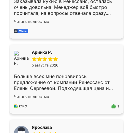
Заказывала кухню в Ренессанс, осталась
очень довольна. Менеджер всё быстро
посчитала, на вопросы отвечала сразу.
Замерщик приехал в субботу, подошёл к
Читать полностью
делу со всей ответственностью. Собрали
за день, ребята работали аккуратно, даже
пыли почти не было. Качество отличное,
ящики ходят плавно, ничего не скрипит.
Всё подошло как влитое.
Аринка Р.
5 августа 2026
Больше всех мне понравилось
предложение от компании Ренессанс от
Елены Сергеевой. Подходяшщая цена и
короткие сроки изготовления. Приехавший
Читать полностью
для замера сотрудник Владислав
предложил по моему эскизу самый
1
подходящий вариант шкафа. Немного его
видоизменил, получилось даже лучше, чем
я хотела.
Ярослава