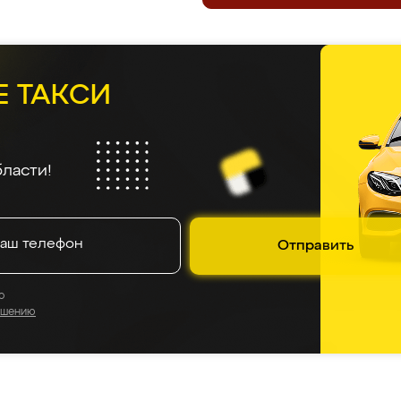
Е ТАКСИ
ласти!
Отправить
о
ашению