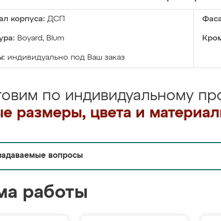
ал корпуса:
ДСП
Фаса
ура:
Boyard, Blum
Кром
ы:
индивидуально под Ваш заказ
товим по индивидуальному про
е размеры, цвета и материа
задаваемые вопросы
ма работы