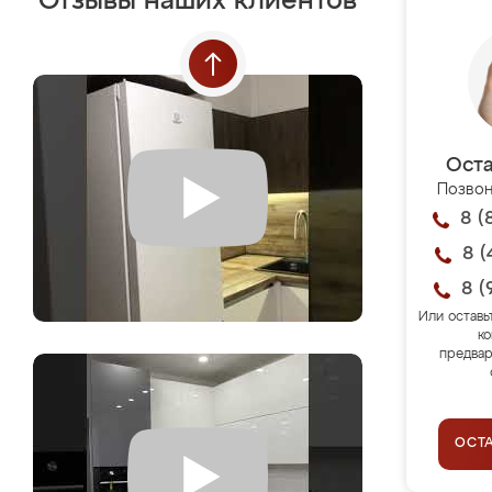
Отзывы наших клиентов
Оста
Позвон
8 (
8 (
8 (
Или оставь
ко
предвар
ОСТ