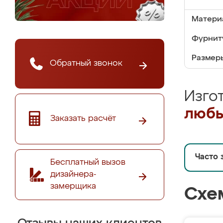
Матери
Фурнит
Размер
Обратный звонок
Изго
любы
Заказать расчёт
Часто 
Бесплатный вызов
дизайнера-
замерщика
Схе