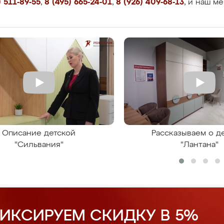
 511-89-55
,
8 (495) 665-24-01
,
8 (926) 409-68-13
, и наш м
Описание детской
Рассказываем о д
"Сильвания"
"Лантана"
ИКСИРУЕМ СКИДКУ В 5%