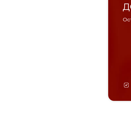
Д
Ост