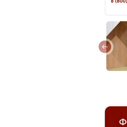
8 (800)
Ф