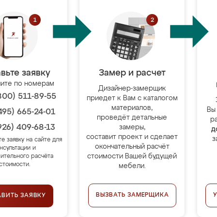
вьте заявку
Замер и расчет
ите по номерам
Дизайнер-замерщик
800) 511-89-55
приедет к Вам с каталогом
материалов,
Вы
495) 665-24-01
проведёт детальные
р
926) 409-68-13
замеры,
д
составит проект и сделает
з
те заявку на сайте для
окончательный расчёт
нсультации и
стоимости Вашей будущей
ительного расчёта
стоимости.
мебели.
ВЫЗВАТЬ ЗАМЕРЩИКА
АВИТЬ ЗАЯВКУ