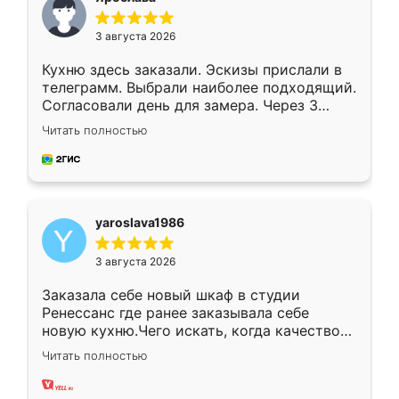
3 августа 2026
Кухню здесь заказали. Эскизы прислали в
телеграмм. Выбрали наиболее подходящий.
Согласовали день для замера. Через 3
недели кухня была уже готова. Остались
Читать полностью
довольны работой. Спасибо Ренессанс
мебель за качественную работу!
yaroslava1986
3 августа 2026
Заказала себе новый шкаф в студии
Ренессанс где ранее заказывала себе
новую кухню.Чего искать, когда качеством
вполне довольна. Служит кухня уже почти
Читать полностью
два года, нареканий нет.