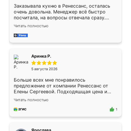
Заказывала кухню в Ренессанс, осталась
очень довольна. Менеджер всё быстро
посчитала, на вопросы отвечала сразу.
Замерщик приехал в субботу, подошёл к
Читать полностью
делу со всей ответственностью. Собрали
за день, ребята работали аккуратно, даже
пыли почти не было. Качество отличное,
ящики ходят плавно, ничего не скрипит.
Всё подошло как влитое.
Аринка Р.
5 августа 2026
Больше всех мне понравилось
предложение от компании Ренессанс от
Елены Сергеевой. Подходяшщая цена и
короткие сроки изготовления. Приехавший
Читать полностью
для замера сотрудник Владислав
предложил по моему эскизу самый
1
подходящий вариант шкафа. Немного его
видоизменил, получилось даже лучше, чем
я хотела.
Ярослава