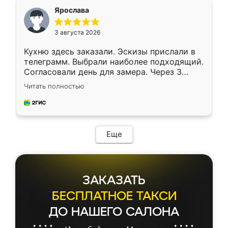
я хотела.
Ярослава
3 августа 2026
Кухню здесь заказали. Эскизы прислали в
телеграмм. Выбрали наиболее подходящий.
Согласовали день для замера. Через 3
недели кухня была уже готова. Остались
Читать полностью
довольны работой. Спасибо Ренессанс
мебель за качественную работу!
Еще
ЗАКАЗАТЬ
БЕСПЛАТНОЕ ТАКСИ
ДО НАШЕГО САЛОНА