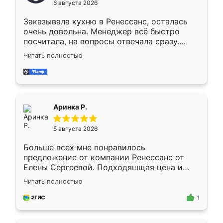
6 августа 2026
мебели буду заказывать только здесь.
Заказывала кухню в Ренессанс, осталась
очень довольна. Менеджер всё быстро
посчитала, на вопросы отвечала сразу.
Замерщик приехал в субботу, подошёл к
Читать полностью
делу со всей ответственностью. Собрали
за день, ребята работали аккуратно, даже
пыли почти не было. Качество отличное,
ящики ходят плавно, ничего не скрипит.
Всё подошло как влитое.
Аринка Р.
5 августа 2026
Больше всех мне понравилось
предложение от компании Ренессанс от
Елены Сергеевой. Подходяшщая цена и
короткие сроки изготовления. Приехавший
Читать полностью
для замера сотрудник Владислав
предложил по моему эскизу самый
1
подходящий вариант шкафа. Немного его
видоизменил, получилось даже лучше, чем