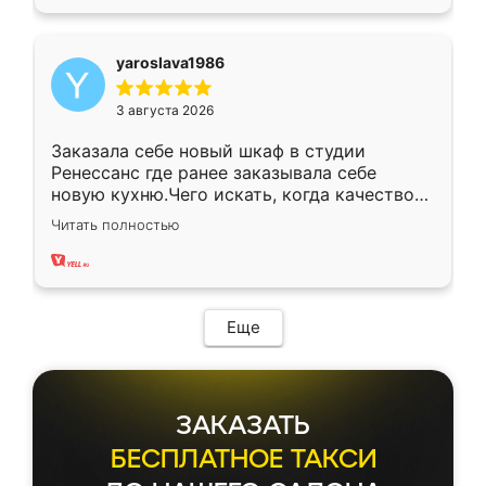
yaroslava1986
3 августа 2026
Заказала себе новый шкаф в студии
Ренессанс где ранее заказывала себе
новую кухню.Чего искать, когда качеством
вполне довольна. Служит кухня уже почти
Читать полностью
два года, нареканий нет.
Еще
ЗАКАЗАТЬ
БЕСПЛАТНОЕ ТАКСИ