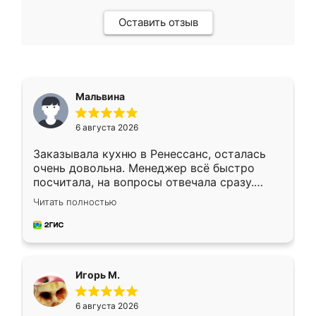
Оставить отзыв
Мальвина
6 августа 2026
Заказывала кухню в Ренессанс, осталась
очень довольна. Менеджер всё быстро
посчитала, на вопросы отвечала сразу.
Замерщик приехал в субботу, подошёл к
Читать полностью
делу со всей ответственностью. Собрали
за день, ребята работали аккуратно, даже
пыли почти не было. Качество отличное,
ящики ходят плавно, ничего не скрипит.
Всё подошло как влитое.
Игорь М.
6 августа 2026