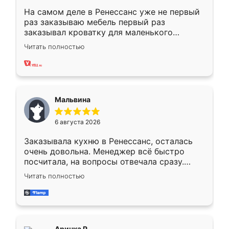
На самом деле в Ренессанс уже не первый
раз заказываю мебель первый раз
заказывал кроватку для маленького
ребёнка при его рождении ,во второй раз
Читать полностью
заказал шкаф-купе. По качеству очень
хорошее сборка достаточно быстрая,
также адекватные цены. До этого
сравнивал с разными конкурентами в этом
сегменте ,выбор у конкурентов куда
Мальвина
меньше, здесь же он более разнообразный.
Мне нравится ,если что-то потребуется из
6 августа 2026
мебели буду заказывать только здесь.
Заказывала кухню в Ренессанс, осталась
очень довольна. Менеджер всё быстро
посчитала, на вопросы отвечала сразу.
Замерщик приехал в субботу, подошёл к
Читать полностью
делу со всей ответственностью. Собрали
за день, ребята работали аккуратно, даже
пыли почти не было. Качество отличное,
ящики ходят плавно, ничего не скрипит.
Всё подошло как влитое.
Аринка Р.