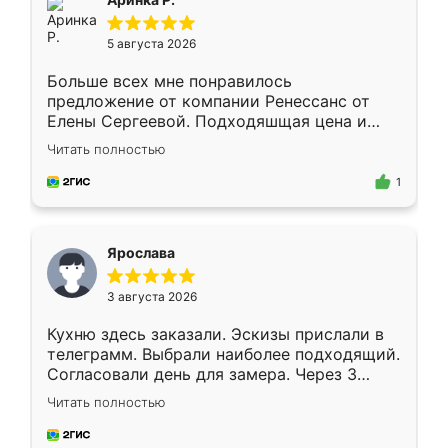
5 августа 2026
Больше всех мне понравилось
предложение от компании Ренессанс от
Елены Сергеевой. Подходяшщая цена и
короткие сроки изготовления. Приехавший
Читать полностью
для замера сотрудник Владислав
предложил по моему эскизу самый
1
подходящий вариант шкафа. Немного его
видоизменил, получилось даже лучше, чем
я хотела.
Ярослава
3 августа 2026
Кухню здесь заказали. Эскизы прислали в
телеграмм. Выбрали наиболее подходящий.
Согласовали день для замера. Через 3
недели кухня была уже готова. Остались
Читать полностью
довольны работой. Спасибо Ренессанс
мебель за качественную работу!