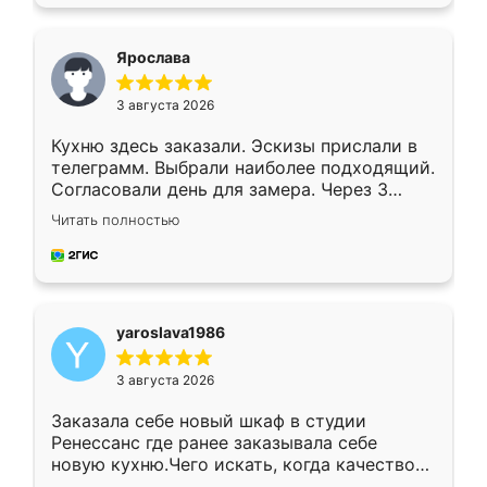
подходящий вариант шкафа. Немного его
видоизменил, получилось даже лучше, чем
я хотела.
Ярослава
3 августа 2026
Кухню здесь заказали. Эскизы прислали в
телеграмм. Выбрали наиболее подходящий.
Согласовали день для замера. Через 3
недели кухня была уже готова. Остались
Читать полностью
довольны работой. Спасибо Ренессанс
мебель за качественную работу!
yaroslava1986
3 августа 2026
Заказала себе новый шкаф в студии
Ренессанс где ранее заказывала себе
новую кухню.Чего искать, когда качеством
вполне довольна. Служит кухня уже почти