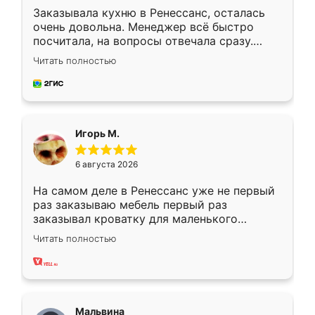
Заказывала кухню в Ренессанс, осталась
очень довольна. Менеджер всё быстро
посчитала, на вопросы отвечала сразу.
Замерщик приехал в субботу, подошёл к
Читать полностью
делу со всей ответственностью. Собрали
за день, ребята работали аккуратно, даже
пыли почти не было. Качество отличное,
ящики ходят плавно, ничего не скрипит.
Всё подошло как влитое.
Игорь М.
6 августа 2026
На самом деле в Ренессанс уже не первый
раз заказываю мебель первый раз
заказывал кроватку для маленького
ребёнка при его рождении ,во второй раз
Читать полностью
заказал шкаф-купе. По качеству очень
хорошее сборка достаточно быстрая,
также адекватные цены. До этого
сравнивал с разными конкурентами в этом
сегменте ,выбор у конкурентов куда
Мальвина