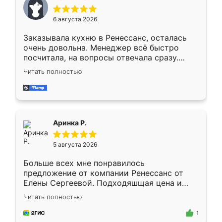
меньше, здесь же он более разнообразный.
Мне нравится ,если что-то потребуется из
6 августа 2026
мебели буду заказывать только здесь.
Заказывала кухню в Ренессанс, осталась
очень довольна. Менеджер всё быстро
посчитала, на вопросы отвечала сразу.
Замерщик приехал в субботу, подошёл к
Читать полностью
делу со всей ответственностью. Собрали
за день, ребята работали аккуратно, даже
пыли почти не было. Качество отличное,
ящики ходят плавно, ничего не скрипит.
Всё подошло как влитое.
Аринка Р.
5 августа 2026
Больше всех мне понравилось
предложение от компании Ренессанс от
Елены Сергеевой. Подходяшщая цена и
короткие сроки изготовления. Приехавший
Читать полностью
для замера сотрудник Владислав
предложил по моему эскизу самый
1